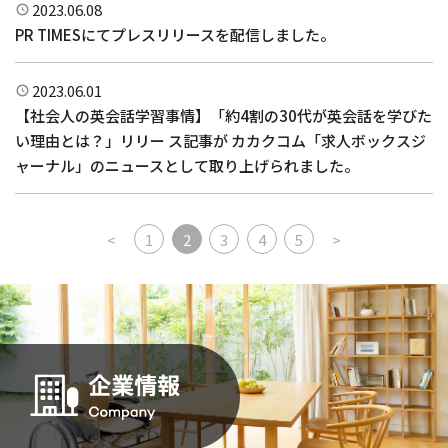
2023.06.08
PR TIMESにてプレスリリースを配信しました。
2023.06.01
【社会人の英会話学習事情】「約4割の30代が英会話を学びた
い理由とは？」リリー ス記事が カカクコム「求人ボックスジ
ャーナル」のニュースとして取り上げられました。
投稿ナビゲーション
<
1
2
3
4
5
>