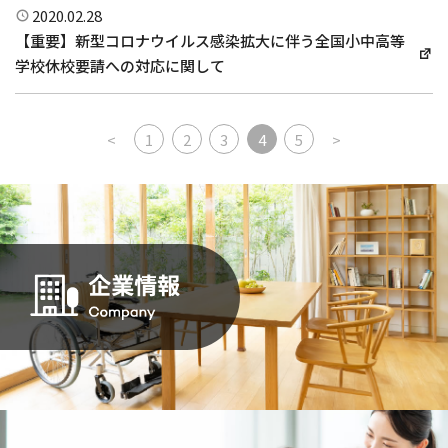
2020.02.28
【重要】新型コロナウイルス感染拡大に伴う全国小中高等
学校休校要請への対応に関して
投稿ナビゲーション
<
1
2
3
4
5
>