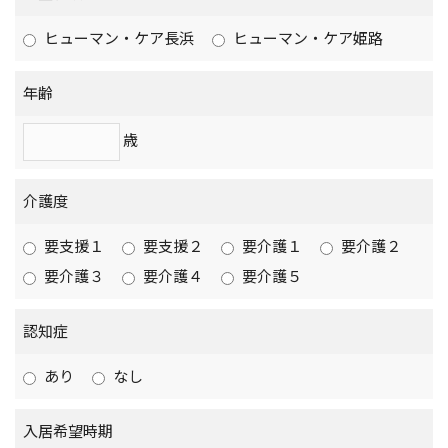
ヒューマン・ケア長浜
ヒューマン・ケア姫路
年齢
歳
介護度
要支援１
要支援２
要介護１
要介護２
要介護３
要介護４
要介護５
認知症
あり
なし
入居希望時期